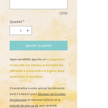
0/500
Quantité
*
Ajouter au panier
Hyper-sensibilité apporte un
soulagement
et une aide aux animaux présentant des
difficultés à comprendre et à gérer leurs
sentiments et émotions.
Il transmettra à votre animal les éléments
dont il a besoin pour
dépasser ses troubles
émotionnels
et retrouver la force et la
volonté de vivre sa vie
avec sérénité.