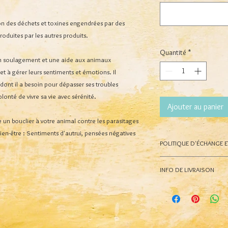
ion des déchets et toxines engendrées par des
roduites par les autres produits.
Quantité
*
n soulagement et une aide aux animaux
et à gérer leurs sentiments et émotions. Il
dont il a besoin pour dépasser ses troubles
lonté de vivre sa vie avec sérénité.
Ajouter au panier
e un bouclier à votre animal contre les parasitages
ien-être : Sentiments d'autrui, pensées négatives
POLITIQUE D'ÉCHANGE 
Aucun retour ni remb
INFO DE LIVRAISON
expédition de la com
Concernant les domma
Mode de livraisons po
volés lors de la livraiso
remplacement, si et seu
EN FRANCE & EN BEL
preuve irréfutable que 
Point relais avec M
que le colis a été livré 