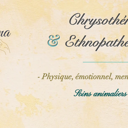
Chrysothé
Chrysothé
&
&
Ethnopathe
Ethnopathe
- Physique, émotionnel, men
Soins animalier