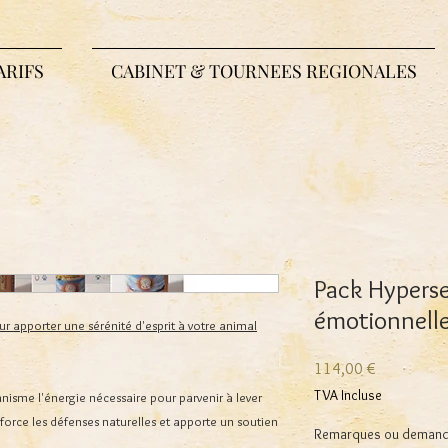
ARIFS
CABINET & TOURNEES REGIONALES
Pack Hyperse
émotionnelle
r apporter une sérénité d'esprit à votre animal
Prix
114,00 €
TVA Incluse
anisme l'énergie nécessaire pour parvenir à lever
nforce les défenses naturelles et apporte un soutien
Remarques ou demandes