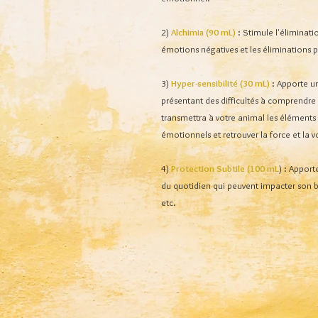
2)
Alchimia (90 mL)
: Stimule l'éliminat
émotions négatives et les éliminations p
3)
Hyper-sensibilité (30 mL)
: Apporte u
présentant des difficultés à comprendre 
transmettra à votre animal les éléments 
émotionnels et retrouver la force et la vo
4)
Protection Subtile (100 mL
) : Apport
du quotidien qui peuvent impacter son b
etc.