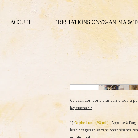
ACCUEIL
PRESTATIONS ONYX-ANIMA & T
Ce pack comporte plusieurs produits pou
hypersensible
:
1)
Orphe-Lune (90 mL)
: Apporte à l'org
les blocages et les tensions présents, re
émotionnel.