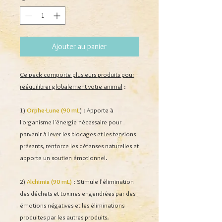
Ajouter au panier
Ce pack comporte plusieurs produits pour
rééquilibrer globalement votre animal
:
1)
Orphe-Lune (90 mL
) : Apporte à
l'organisme l'énergie nécessaire pour
parvenir à lever les blocages et les tensions
présents, renforce les défenses naturelles et
apporte un soutien émotionnel.
2)
Alchimia (90 mL)
: Stimule l'élimination
des déchets et toxines engendrées par des
émotions négatives et les éliminations
produites par les autres produits.