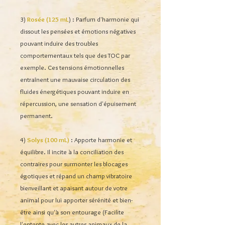
3)
Rosée (125 mL
) : Parfum d'harmonie qui
dissout les pensées et émotions négatives
pouvant induire des troubles
comportementaux tels que des TOC par
exemple. Ces tensions émotionnelles
entraînent une mauvaise circulation des
fluides énergétiques pouvant induire en
répercussion, une sensation d'épuisement
permanent.
4)
Solys (100 mL)
: Apporte harmonie et
équilibre. Il incite à la conciliation des
contraires pour surmonter les blocages
égotiques et répand un champ vibratoire
bienveillant et apaisant autour de votre
animal pour lui apporter sérénité et bien-
être ainsi qu'à son entourage (Facilite
l'entente avec les autres animaux de la