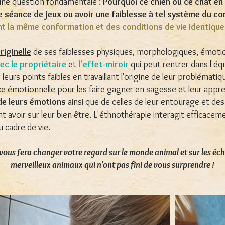
une question fondamentale :
Pourquoi ce chien ou ce chat en 
e séance de jeux ou avoir une faiblesse à tel système du co
 ont la même conformation et des conditions de vie identique
riginelle
de ses faiblesses physiques, morphologiques, émotio
vec le propriétaire
et
l'effet-miroir
qui peut rentrer dans l'éq
eurs points faibles en travaillant l'origine de leur problémati
ence émotionnelle pour les faire gagner en sagesse et leur app
de leurs émotions
ainsi que de celles de leur entourage et d
 avoir sur leur bien-être. L'éthnothérapie interagit efficaceme
u cadre de vie.
 vous fera changer votre regard sur le monde animal et sur les éc
merveilleux animaux qui n'ont pas fini de vous surprendre !