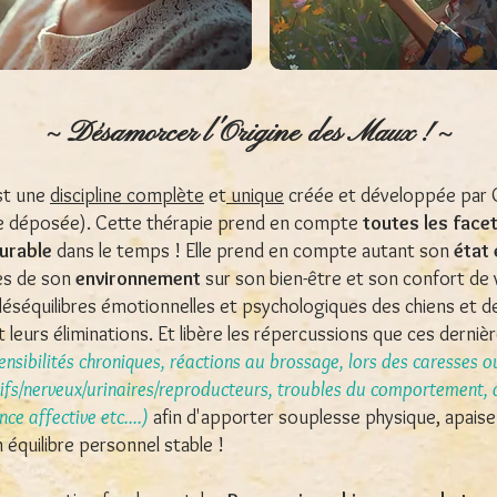
~ Désamorcer l'Origine des Maux ! ~
est une
discipline complète
et
unique
créée et développée par 
 déposée). Cette thérapie prend en compte
toutes les face
durable
dans le temps ! Elle prend en compte autant son
état
ces de son
environnement
sur son bien-être et son confort de v
 déséquilibres émotionnelles et psychologiques des chiens et d
 leurs éliminations. Et libère les répercussions que ces derni
sensibilités chroniques, réactions au brossage, lors des caresses 
stifs/nerveux/urinaires/reproducteurs, troubles du comportement, a
e affective etc....)
afin d'apporter souplesse physique, apaise
 équilibre personnel stable !