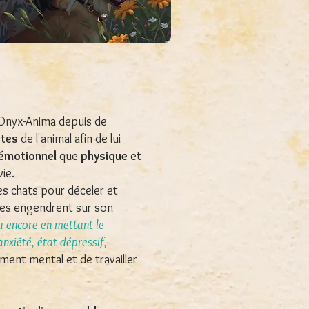
Onyx-Anima depuis de
ttes
de l'animal afin de lui
 émotionnel
que
physique
et
ie.
es chats pour déceler et
ères engendrent sur son
ou encore en mettant le
nxiété, état dépressif,
ment mental et de travailler