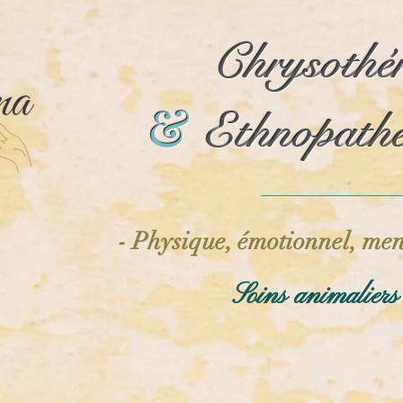
Chrysothé
Chrysothé
&
&
Ethnopathe
Ethnopathe
- Physique, émotionnel, men
Soins animalier