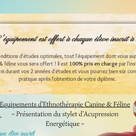
équipement est offert à chaque élève inscrit à 
conditions d'études optimales, tout l'équipement dont vous au
 féline vous sera offert ! Il est
100% pris en charge
par l'in
i durant vos 2 années d'études et vous pourrez bien sûr contin
pratique après l'obtention de votre diplôme.