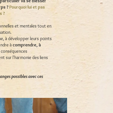
particulier va se blesser
rps ?
Pourquoi lui et pas
s ?
nnelles et mentales tout en
uation.
que, à développer leurs points
rendre à
comprendre, à
es conséquences
nt sur l'harmonie des liens
hanges possibles avec ces