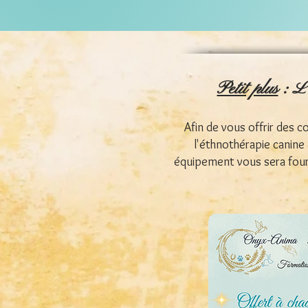
Petit plus
: L'
Afin de vous offrir des 
l'éthnothérapie canine &
équipement vous sera fourn