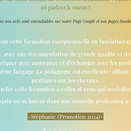
en parlent le mieux !
us nos avis sont consultables sur notre Page Google et nos pages Faceb
r cette formation exceptionnelle en fasciathérap
, avec une documentation de grande qualité et de
tiquer avec assurance et d’échanger avec les prof
ême langage. La pédagogie est excellente : alliant 
pratiques sur les chevaux.
der cette formation à celles et ceux qui souhaiten
quin ou se lancer dans une nouvelle profession ave
~Stéphanie (Promotion 2024)~