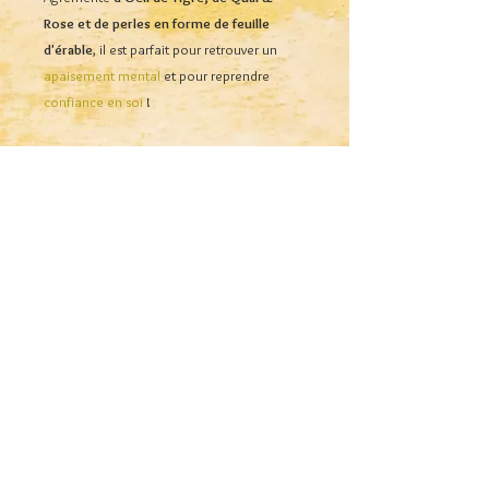
Rose et de perles en forme de feuille
d'érable
, il est parfait pour retrouver un
apaisement mental
et pour reprendre
confiance en soi
!
Ce bracelet vous protège contre les
influences extérieures
et celles de
votre
égo
afin de gagner en
Sagesse
et en
Ouverture d'Esprit.
Onyx-Anima Diffusion Sàrl :
Soins d'éthnothérapie présentiel
et distanciel Humains &