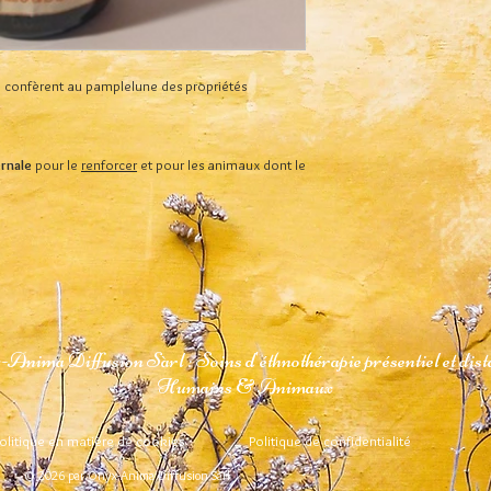
Concernant les chèqu
EN SUISSE
remboursement ne sera
A domicile avec Col
chèques cadeaux périm
toutefois possible d'a
 confèrent au pamplelune des propriétés
Vous pourrez consulter le
contactant avant la da
mode de livraison de votr
centreonyxanima@gmail
commande.
pourra pas être prolon
ernale
pour le
renforcer
et pour les animaux dont le
Les élixirs ayant tour
conservation de la part
remplacés ni être remb
conseils de préservati
colis).
Anima Diffusion Sàrl : Soins d'éthnothérapie présentiel et dist
Humains & Animaux
olitique en matière de cookies
Politique de confidentialité
© 2026 par Onyx-Anima Diffusion Sàrl