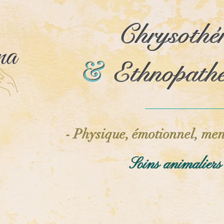
Chrysothé
Chrysothé
&
&
Ethnopathe
Ethnopathe
- Physique, émotionnel, men
Soins animalier