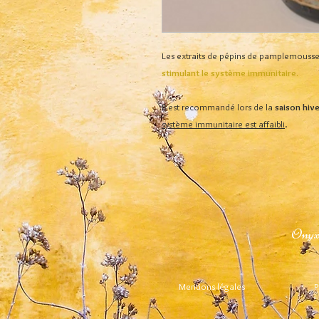
Les extraits de pépins de pamplemousse
stimulant le système immunitaire.
Il est recommandé lors de la
saison hiv
système immunitaire est affaibli
.
Onyx-
Mentions légales
P