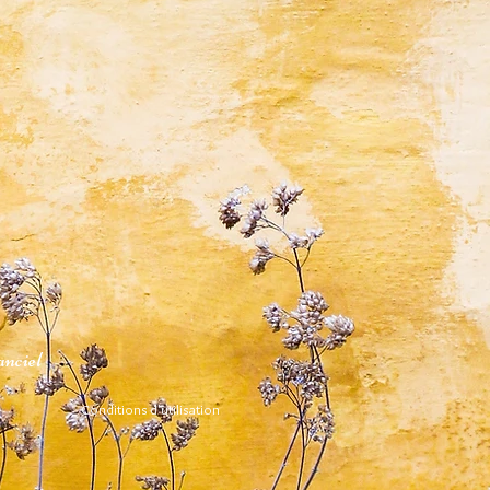
es cadeaux, aucune demande de
 acceptée après expédition. Les
issimo contre signature (La Poste)
és ne sont pas remboursés. Il est
ugmenter sa durée de validité en nous
s tarifs d'expédition & sélectionner le
te de péremption par mail à
e choix, lors du règlement de la
.com (Sa durée de validité ne
gée de plus de 3 mois).
né à cause d'une mauvaise
 du client, ne pourront ni être
oursés (Chaque client recevra les
on des produits par mail ou dans le
anciel
Conditions d'utilisation