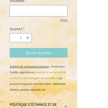
(facultatif)
0/500
Quantité
*
Ajouter au panier
Sphère de protection aurique
: Protection
Subtile apporte un
bouclier à votre animal
contre les parasitages du quotidien
qui
peuvent impacter son bien-être :
Sentiments
d'autrui, pensées négatives etc.
POLITIQUE D'ÉCHANGE ET DE