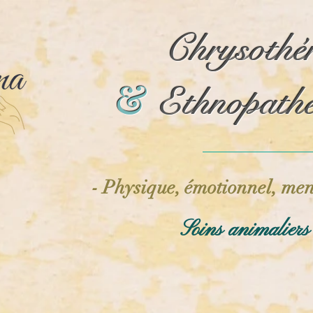
Chrysothé
Chrysothé
&
&
Ethnopathe
Ethnopathe
- Physique, émotionnel, men
Soins animalier