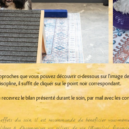
pproches que vous pouvez découvrir ci-dessous sur l'image de 
scipline, il suffit de cliquer sur le point noir correspondant.
 recevrez le bilan présenté durant le soin, par mail avec les co
 effets du soin, il est recommandé de bénéficier vous-même
ibrer & d'harmoniser vos piliers de vie (Familial, financier