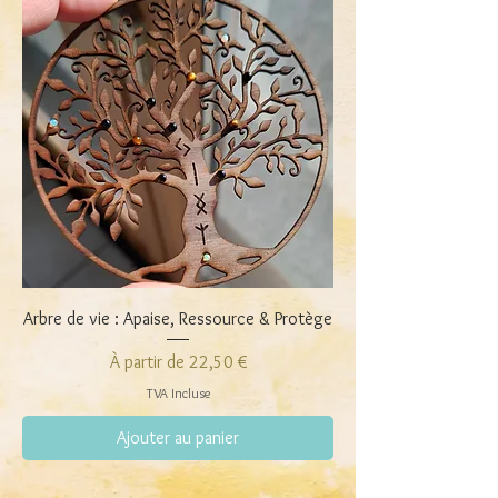
Arbre de vie : Apaise, Ressource & Protège
Prix promotionnel
À partir de
22,50 €
TVA Incluse
Ajouter au panier