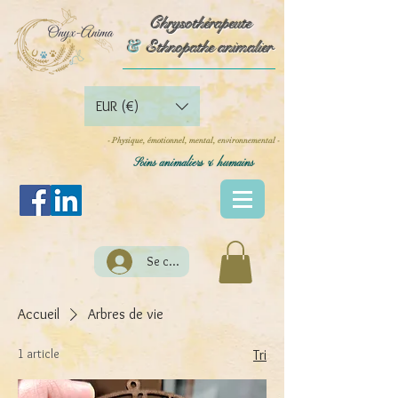
Chrysothérapeute
Chrysothérapeute
&
&
Ethnopathe animalier
Ethnopathe animalier
EUR (€)
- Physique, émotionnel, mental, environnemental -
Soins animaliers & humains
Se connecter
Accueil
Arbres de vie
1 article
Tri